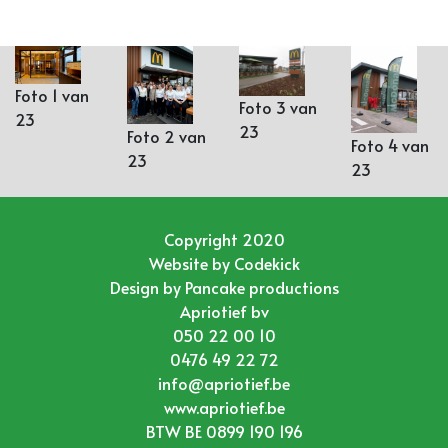
Foto 1 van
Foto 3 van
23
23
Foto 2 van
Foto 4 van
23
23
Copyright 2020
Website by
Codekick
Design by
Pancake productions
Apriotief bv
050 22 00 10
0476 49 22 72
info@apriotief.be
www.apriotief.be
BTW BE 0899 190 196