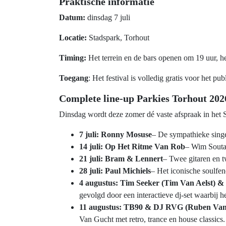
Praktische informatie
Datum:
dinsdag 7 juli
Locatie:
Stadspark, Torhout
Timing:
Het terrein en de bars openen om 19 uur, he
Toegang
: Het festival is volledig gratis voor het pub
Complete line-up Parkies Torhout 202
Dinsdag wordt deze zomer dé vaste afspraak in het 
7 juli: Ronny Mosuse
– De sympathieke singer
14 juli: Op Het Ritme Van Rob
– Wim Soutae
21 juli: Bram & Lennert
– Twee gitaren en t
28 juli: Paul Michiels
– Het iconische soulfen
4 augustus: Tim Seeker (Tim Van Aelst) &
gevolgd door een interactieve dj-set waarbij he
11 augustus: TB90 & DJ RVG (Ruben Van
Van Gucht met retro, trance en house classics.