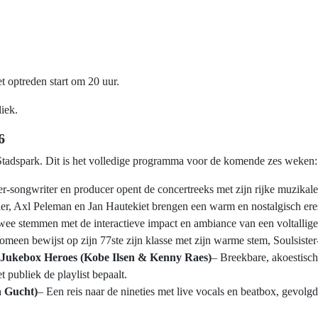
t optreden start om 20 uur.
liek.
6
Stadspark. Dit is het volledige programma voor de komende zes weken:
-songwriter en producer opent de concertreeks met zijn rijke muzikale 
r, Axl Peleman en Jan Hautekiet brengen een warm en nostalgisch ere
wee stemmen met de interactieve impact en ambiance van een voltallige
omeen bewijst op zijn 77ste zijn klasse met zijn warme stem, Soulsister
 Jukebox Heroes (Kobe Ilsen & Kenny Raes)
– Breekbare, akoestisc
t publiek de playlist bepaalt.
 Gucht)
– Een reis naar de nineties met live vocals en beatbox, gevolgd