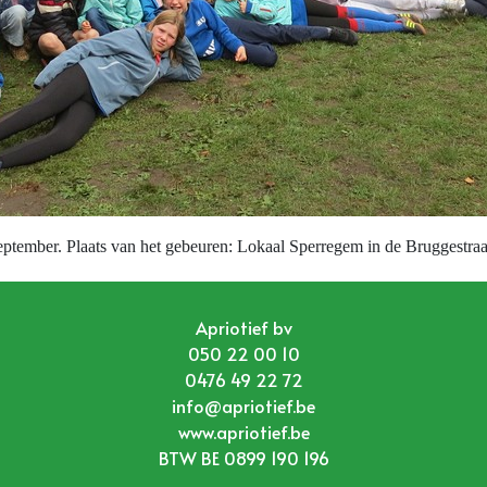
ptember. Plaats van het gebeuren: Lokaal Sperregem in de Bruggestraa
Apriotief bv
050 22 00 10
0476 49 22 72
info@apriotief.be
www.apriotief.be
BTW BE 0899 190 196