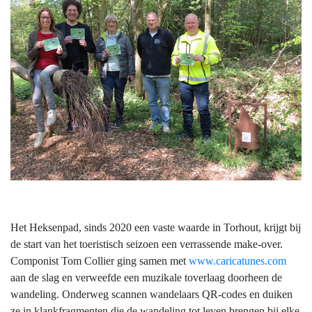
Het Heksenpad, sinds 2020 een vaste waarde in Torhout, krijgt bij
de start van het toeristisch seizoen een verrassende make-over.
Componist Tom Collier ging samen met
www.caricatunes.com
aan de slag en verweefde een muzikale toverlaag doorheen de
wandeling. Onderweg scannen wandelaars QR-codes en duiken
ze in klankfragmenten die de wandeling tot leven brengen bij elke