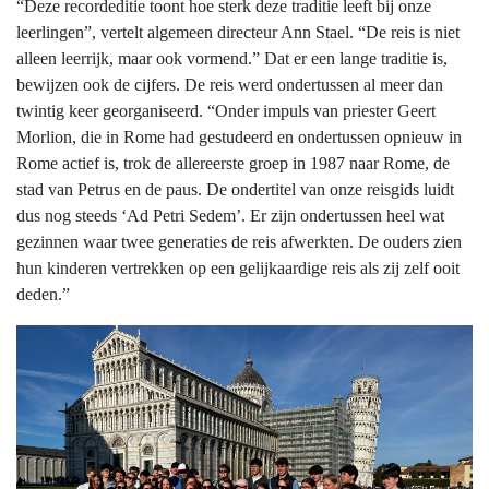
“Deze recordeditie toont hoe sterk deze traditie leeft bij onze
leerlingen”, vertelt algemeen directeur Ann Stael. “De reis is niet
alleen leerrijk, maar ook vormend.” Dat er een lange traditie is,
bewijzen ook de cijfers. De reis werd ondertussen al meer dan
twintig keer georganiseerd. “Onder impuls van priester Geert
Morlion, die in Rome had gestudeerd en ondertussen opnieuw in
Rome actief is, trok de allereerste groep in 1987 naar Rome, de
stad van Petrus en de paus. De ondertitel van onze reisgids luidt
dus nog steeds ‘Ad Petri Sedem’. Er zijn ondertussen heel wat
gezinnen waar twee generaties de reis afwerkten. De ouders zien
hun kinderen vertrekken op een gelijkaardige reis als zij zelf ooit
deden.”