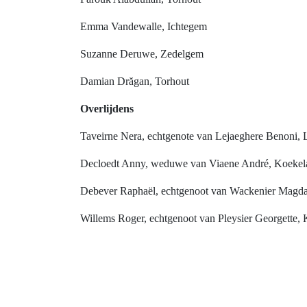
Emma Vandewalle, Ichtegem
Suzanne Deruwe, Zedelgem
Damian Drăgan, Torhout
Overlijdens
Taveirne Nera, echtgenote van Lejaeghere Benoni, L
Decloedt Anny, weduwe van Viaene André, Koekelar
Debever Raphaël, echtgenoot van Wackenier Magda,
Willems Roger, echtgenoot van Pleysier Georgette, K