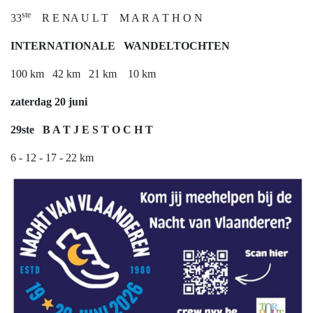
ste
33
R E NA U L T M A R A T H O N
INTERNATIONALE WANDELTOCHTEN
100 km 42 km 21 km 10 km
zaterdag 20 juni
29
ste
B A T J E S T O C H T
6 - 12 - 17 - 22 km