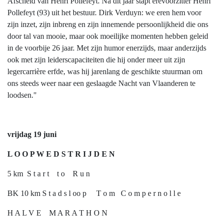
Afscheid van Henri Pollefeyt. Na dit jaar stapt erevoorzitter Henri
Pollefeyt (93) uit het bestuur. Dirk Verduyn: we eren hem voor
zijn inzet, zijn inbreng en zijn innemende persoonlijkheid die ons
door tal van mooie, maar ook moeilijke momenten hebben geleid
in de voorbije 26 jaar. Met zijn humor enerzijds, maar anderzijds
ook met zijn leiderscapaciteiten die hij onder meer uit zijn
legercarrière erfde, was hij jarenlang de geschikte stuurman om
ons steeds weer naar een geslaagde Nacht van Vlaanderen te
loodsen."
vrijdag 19 juni
L O O P W E D S T R I J D E
N
5 km S t a r t t o R u n
BK 10 km S t a d s l oo p T o m C o m p e r n o l l e
H A L V E M A R A T H O N