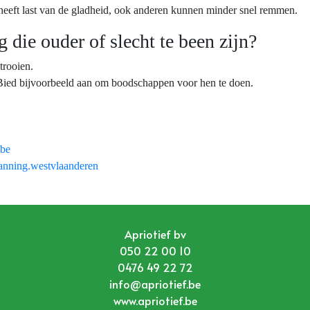
 heeft last van de gladheid, ook anderen kunnen minder snel remmen.
 die ouder of slecht te been zijn?
trooien.
Bied bijvoorbeeld aan om boodschappen voor hen te doen.
be
anning.westvlaanderen
Apriotief bv
050 22 00 10
0476 49 22 72
info@apriotief.be
www.apriotief.be