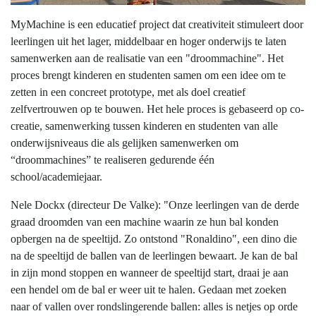
MyMachine is een educatief project dat creativiteit stimuleert door
leerlingen uit het lager, middelbaar en hoger onderwijs te laten
samenwerken aan de realisatie van een "droommachine". Het
proces brengt kinderen en studenten samen om een idee om te
zetten in een concreet prototype, met als doel creatief
zelfvertrouwen op te bouwen. Het hele proces is gebaseerd op co-
creatie, samenwerking tussen kinderen en studenten van alle
onderwijsniveaus die als gelijken samenwerken om
“droommachines” te realiseren gedurende één
school/academiejaar.
Nele Dockx (directeur De Valke): "Onze leerlingen van de derde
graad droomden van een machine waarin ze hun bal konden
opbergen na de speeltijd. Zo ontstond "Ronaldino", een dino die
na de speeltijd de ballen van de leerlingen bewaart. Je kan de bal
in zijn mond stoppen en wanneer de speeltijd start, draai je aan
een hendel om de bal er weer uit te halen. Gedaan met zoeken
naar of vallen over rondslingerende ballen: alles is netjes op orde