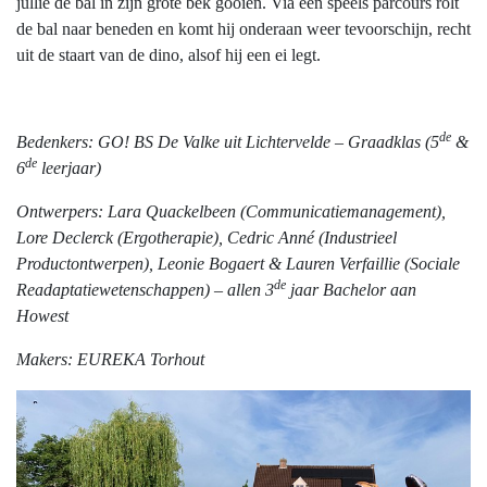
jullie de bal in zijn grote bek gooien. Via een speels parcours rolt
de bal naar beneden en komt hij onderaan weer tevoorschijn, recht
uit de staart van de dino, alsof hij een ei legt.
de
Bedenkers: GO! BS De Valke uit Lichtervelde
– Graadklas (5
&
de
6
leerjaar)
Ontwerpers: Lara Quackelbeen (Communicatiemanagement),
Lore Declerck
(Ergotherapie), Cedric Anné (Industrieel
Productontwerpen), Leonie Bogaert & Lauren Verfaillie (Sociale
de
Readaptatiewetenschappen) – allen 3
jaar Bachelor aan
Howest
Makers: EUREKA Torhout