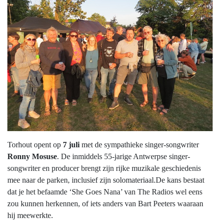
Torhout opent op
7 juli
met de sympathieke singer-songwriter
Ronny Mosuse
. De inmiddels 55-jarige Antwerpse singer-
songwriter en producer brengt zijn rijke muzikale geschiedenis
mee naar de parken, inclusief zijn solomateriaal.De kans bestaat
dat je het befaamde ‘She Goes Nana’ van The Radios wel eens
zou kunnen herkennen, of iets anders van Bart Peeters waaraan
hij meewerkte.