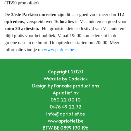
(TB90 promofoto)
De
35ste Parkiesconcerten
zijn dit jaar goed voor meer dan
112
optredens
, verspreid over
16 locaties
in Vlaanderen en goed voor
ruim 20 artiesten.
‘Het grootste kleinste festival van Vlaanderen’
blijft gratis voor het publiek. Vanaf 19u00 kan je terecht in de
groene oase in de buurt. De optredens starten om 20u00. Meer
informatie vind je op
www.parkies.be
.
Copyright 2020
Website by
Codekick
Design by
Pancake productions
Apriotief bv
050 22 00 10
0476 49 22 72
info@apriotief.be
www.apriotief.be
BTW BE 0899 190 196