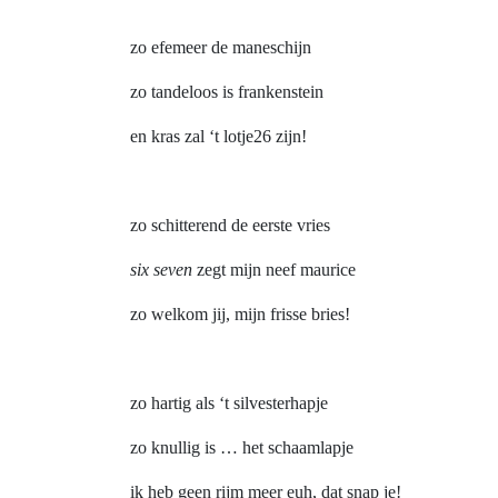
zo efemeer de maneschijn
zo tandeloos is frankenstein
en kras zal ‘t lotje26 zijn!
zo schitterend de eerste vries
six
seven
zegt mijn neef maurice
zo welkom jij, mijn frisse bries!
zo hartig als ‘t silvesterhapje
zo knullig is … het schaamlapje
ik heb geen rijm meer euh, dat snap je!