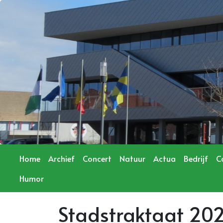
Home
Archief
Concert
Natuur
Actua
Bedrijf
C
Humor
Stadstraktaat 20