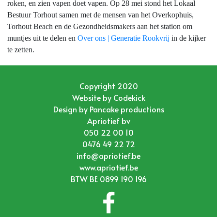
roken, en zien vapen doet vapen. Op 28 mei stond het Lokaal
Bestuur Torhout samen met de mensen van het Overkophuis,
Torhout Beach en de Gezondheidsmakers aan het station om
muntjes uit te delen en
Over ons | Generatie Rookvrij
in de kijker
te zetten.
Copyright 2020
Website by
Codekick
Design by
Pancake productions
Apriotief bv
050 22 00 10
0476 49 22 72
info@apriotief.be
www.apriotief.be
BTW BE 0899 190 196